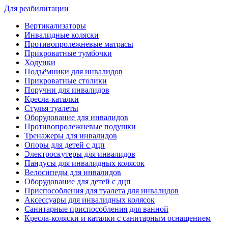
Для реабилитации
Вертикализаторы
Инвалидные коляски
Противопролежневые матрасы
Прикроватные тумбочки
Ходунки
Подъёмники для инвалидов
Прикроватные столики
Поручни для инвалидов
Кресла-каталки
Стулья туалеты
Оборудование для инвалидов
Противопролежневые подушки
Тренажеры для инвалидов
Опоры для детей с дцп
Электроскутеры для инвалидов
Пандусы для инвалидных колясок
Велосипеды для инвалидов
Оборудование для детей с дцп
Приспособления для туалета для инвалидов
Аксессуары для инвалидных колясок
Санитарные приспособления для ванной
Кресла-коляски и каталки с санитарным оснащением