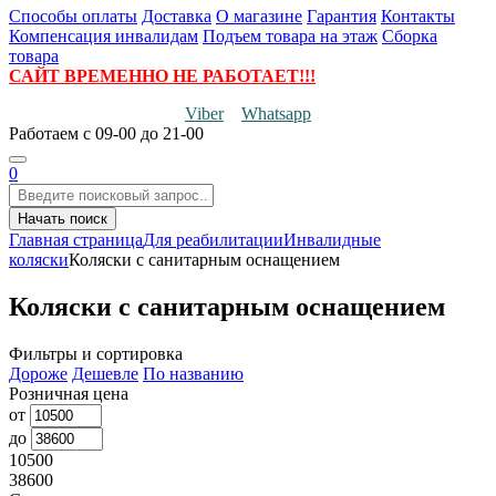
Способы оплаты
Доставка
О магазине
Гарантия
Контакты
Компенсация инвалидам
Подъем товара на этаж
Сборка
товара
САЙТ ВРЕМЕННО НЕ РАБОТАЕТ!!!
Viber
Whatsapp
Работаем
с 09-00 до 21-00
0
Начать поиск
Главная страница
Для реабилитации
Инвалидные
коляски
Коляски с санитарным оснащением
Коляски с санитарным оснащением
Фильтры и сортировка
Дороже
Дешевле
По названию
Розничная цена
от
до
10500
38600