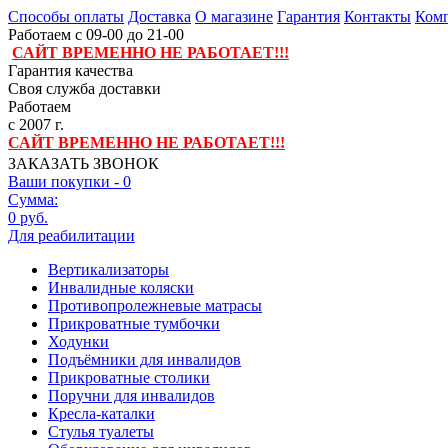
Способы оплаты
Доставка
О магазине
Гарантия
Контакты
Комп
Работаем с 09-00 до 21-00
САЙТ ВРЕМЕННО НЕ РАБОТАЕТ!!!
Гарантия качества
Своя служба доставки
Работаем
с 2007 г.
САЙТ ВРЕМЕННО НЕ РАБОТАЕТ!!!
ЗАКАЗАТЬ ЗВОНОК
Ваши покупки -
0
Сумма:
0 руб.
Для реабилитации
Вертикализаторы
Инвалидные коляски
Противопролежневые матрасы
Прикроватные тумбочки
Ходунки
Подъёмники для инвалидов
Прикроватные столики
Поручни для инвалидов
Кресла-каталки
Стулья туалеты