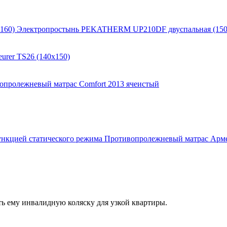
Электропростынь PEKATHERM UP210DF двуспальная (150
urer TS26 (140x150)
опролежневый матрас Comfort 2013 ячеистый
Противопролежневый матрас Армед
ть ему инвалидную коляску для узкой квартиры.