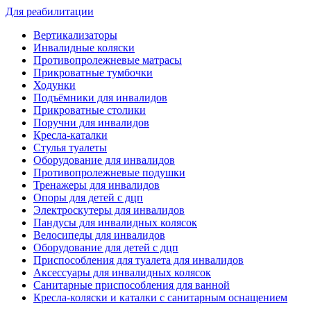
Для реабилитации
Вертикализаторы
Инвалидные коляски
Противопролежневые матрасы
Прикроватные тумбочки
Ходунки
Подъёмники для инвалидов
Прикроватные столики
Поручни для инвалидов
Кресла-каталки
Стулья туалеты
Оборудование для инвалидов
Противопролежневые подушки
Тренажеры для инвалидов
Опоры для детей с дцп
Электроскутеры для инвалидов
Пандусы для инвалидных колясок
Велосипеды для инвалидов
Оборудование для детей с дцп
Приспособления для туалета для инвалидов
Аксессуары для инвалидных колясок
Санитарные приспособления для ванной
Кресла-коляски и каталки с санитарным оснащением