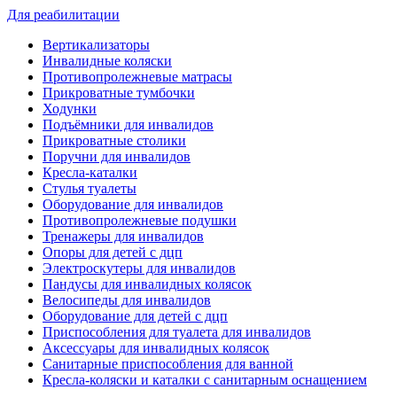
Для реабилитации
Вертикализаторы
Инвалидные коляски
Противопролежневые матрасы
Прикроватные тумбочки
Ходунки
Подъёмники для инвалидов
Прикроватные столики
Поручни для инвалидов
Кресла-каталки
Стулья туалеты
Оборудование для инвалидов
Противопролежневые подушки
Тренажеры для инвалидов
Опоры для детей с дцп
Электроскутеры для инвалидов
Пандусы для инвалидных колясок
Велосипеды для инвалидов
Оборудование для детей с дцп
Приспособления для туалета для инвалидов
Аксессуары для инвалидных колясок
Санитарные приспособления для ванной
Кресла-коляски и каталки с санитарным оснащением