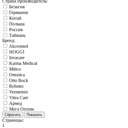
Страна производитель:
Бельгия
Германия
Китай
Польша
Россия
Тайвань
Бренд:
Akcesmed
HOGGI
Invacare
Karma Medical
Mitico
Ortonica
Otto Bock
Rebotec
Vermeiren
Vitea Care
Армед
Мега Оптим
Страницы:
1