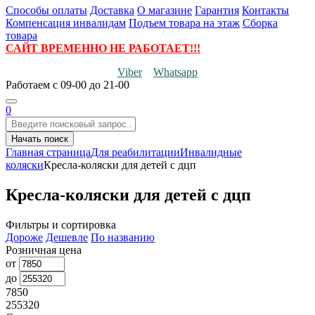
Способы оплаты
Доставка
О магазине
Гарантия
Контакты
Компенсация инвалидам
Подъем товара на этаж
Сборка
товара
САЙТ ВРЕМЕННО НЕ РАБОТАЕТ!!!
Viber
Whatsapp
Работаем
с 09-00 до 21-00
0
Начать поиск
Главная страница
Для реабилитации
Инвалидные
коляски
Кресла-коляски для детей с дцп
Кресла-коляски для детей с дцп
Фильтры и сортировка
Дороже
Дешевле
По названию
Розничная цена
от
до
7850
255320