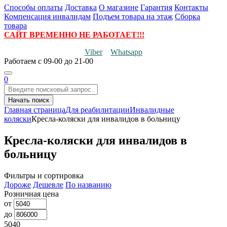
Способы оплаты
Доставка
О магазине
Гарантия
Контакты
Компенсация инвалидам
Подъем товара на этаж
Сборка
товара
САЙТ ВРЕМЕННО НЕ РАБОТАЕТ!!!
Viber
Whatsapp
Работаем
с 09-00 до 21-00
0
Начать поиск
Главная страница
Для реабилитации
Инвалидные
коляски
Кресла-коляски для инвалидов в больницу
Кресла-коляски для инвалидов в
больницу
Фильтры и сортировка
Дороже
Дешевле
По названию
Розничная цена
от
до
5040