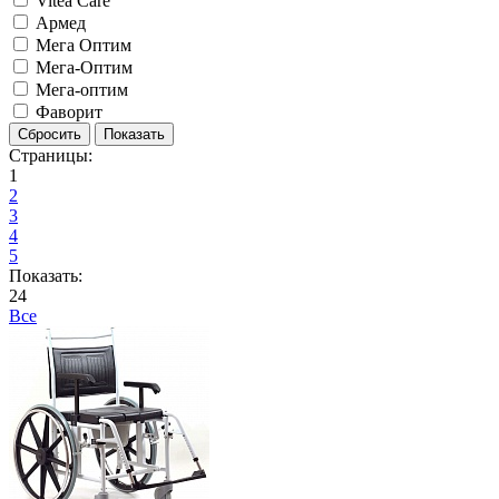
Vitea Care
Армед
Мега Оптим
Мега-Оптим
Мега-оптим
Фаворит
Страницы:
1
2
3
4
5
Показать:
24
Все