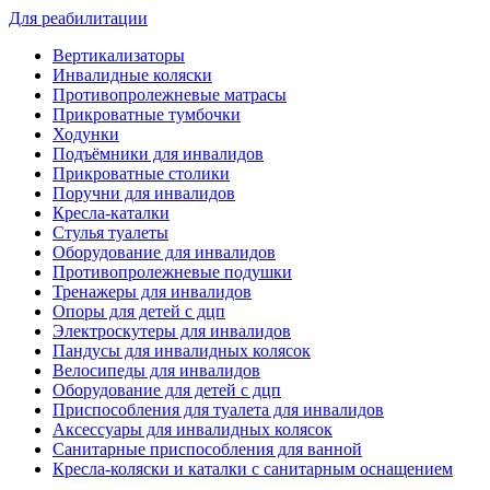
Для реабилитации
Вертикализаторы
Инвалидные коляски
Противопролежневые матрасы
Прикроватные тумбочки
Ходунки
Подъёмники для инвалидов
Прикроватные столики
Поручни для инвалидов
Кресла-каталки
Стулья туалеты
Оборудование для инвалидов
Противопролежневые подушки
Тренажеры для инвалидов
Опоры для детей с дцп
Электроскутеры для инвалидов
Пандусы для инвалидных колясок
Велосипеды для инвалидов
Оборудование для детей с дцп
Приспособления для туалета для инвалидов
Аксессуары для инвалидных колясок
Санитарные приспособления для ванной
Кресла-коляски и каталки с санитарным оснащением