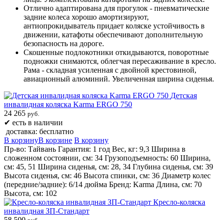
Отлично адаптирована для прогулок - пневматические
задние колеса хорошо амортизируют,
антиопрокидыватель придает коляске устойчивость в
движении, катафоты обеспечивают дополнительную
безопасность на дороге.
Скошенные подлокотники откидываются, поворотные
подножки снимаются, облегчая пересаживание в кресло.
Рама - складная усиленная с двойной крестовиной,
авиационный алюминий. Увеличенная ширина сиденья.
Детская
инвалидная коляска Karma ERGO 750
24 265
руб.
✔
есть в наличии
доставка: бесплатно
В корзину
В корзине
В корзину
Пр-во: Тайвань Гарантия: 1 год Вес, кг: 9,3 Ширина в
сложенном состоянии, см: 34 Грузоподъемность: 60 Ширина,
см: 45, 51 Ширина сиденья, см: 28, 34 Глубина сиденья, см: 39
Высота сиденья, см: 46 Высота спинки, см: 36 Диаметр колес
(передние/задние): 6/14 дюйма Бренд: Karma Длина, см: 70
Высота, см: 102
Кресло-коляска
инвалидная ЗП-Стандарт
58 500