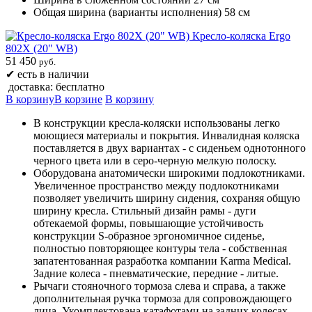
Общая ширина (варианты исполнения) 58 см
Кресло-коляска Ergo
802X (20" WB)
51 450
руб.
✔
есть в наличии
доставка: бесплатно
В корзину
В корзине
В корзину
В конструкции кресла-коляски использованы легко
моющиеся материалы и покрытия. Инвалидная коляска
поставляется в двух вариантах - с сиденьем однотонного
черного цвета или в серо-черную мелкую полоску.
Оборудована анатомически широкими подлокотниками.
Увеличенное пространство между подлокотниками
позволяет увеличить ширину сидения, сохраняя общую
ширину кресла. Стильный дизайн рамы - дуги
обтекаемой формы, повышающие устойчивость
конструкции S-образное эргономичное сиденье,
полностью повторяющее контуры тела - собственная
запатентованная разработка компании Karma Medical.
Задние колеса - пневматические, передние - литые.
Рычаги стояночного тормоза слева и справа, а также
дополнительная ручка тормоза для сопровождающего
лица. Укомплектована катафотами на задних колесах.