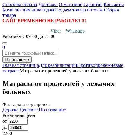
Способы оплаты
Доставка
О магазине
Гарантия
Контакты
Компенсация инвалидам
Подъем товара на этаж
Сборка
товара
САЙТ ВРЕМЕННО НЕ РАБОТАЕТ!!!
Viber
Whatsapp
Работаем
с 09-00 до 21-00
0
Начать поиск
Главная страница
Для реабилитации
Противопролежневые
матрасы
Матрасы от пролежней у лежачих больных
Матрасы от пролежней у лежачих
больных
Фильтры и сортировка
Дороже
Дешевле
По названию
Розничная цена
от
до
2200