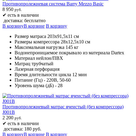
Противопролежневая система Barry Mezzo Basic
8 950
руб.
✔
есть в наличии
доставка: бесплатно
В корзину
В корзине
В корзину
Размер матраса 203х91,5х11 см
Размеры компрессора 28х12,5х10 см
Максимальная нагрузка 145 кг
Водонепроницаемое покрывало из материала Dartex
Материал нейлон/ПВХ
Матрац трубчатый
Лазерная перфорация
Время длительности цикла 12 мин
Питание (Гц) - 220В, 50-60
Уровень шума (дБ) - 28
Противопролежневый матрас ячеистый (без компрессора)
J001B
2 200
руб.
✔
есть в наличии
доставка: 180 руб.
В корзину
В корзине
В корзину