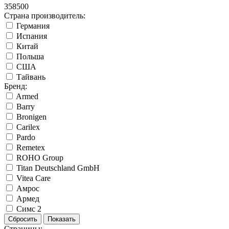
358500
Страна производитель:
Германия
Испания
Китай
Польша
США
Тайвань
Бренд:
Armed
Barry
Bronigen
Carilex
Pardo
Remetex
ROHO Group
Titan Deutschland GmbH
Vitea Care
Амрос
Армед
Симс 2
Страницы: