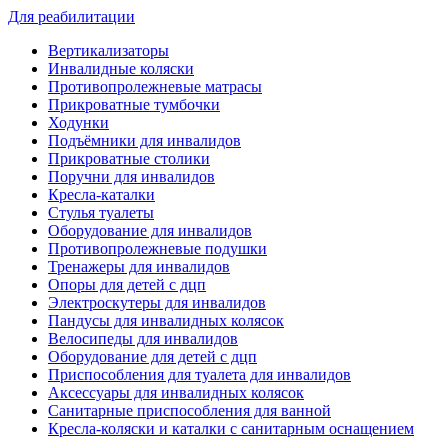
Для реабилитации
Вертикализаторы
Инвалидные коляски
Противопролежневые матрасы
Прикроватные тумбочки
Ходунки
Подъёмники для инвалидов
Прикроватные столики
Поручни для инвалидов
Кресла-каталки
Стулья туалеты
Оборудование для инвалидов
Противопролежневые подушки
Тренажеры для инвалидов
Опоры для детей с дцп
Электроскутеры для инвалидов
Пандусы для инвалидных колясок
Велосипеды для инвалидов
Оборудование для детей с дцп
Приспособления для туалета для инвалидов
Аксессуары для инвалидных колясок
Санитарные приспособления для ванной
Кресла-коляски и каталки с санитарным оснащением