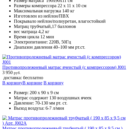
Размер матраса 190х90х11 см
Размеры компрессора 22 х 11 х 10 см
Максимальная нагрузка 140 кг
Изготовлен из нейлон/ПВХ
Покрывало нейлон/полиуретан, влагостойкий
Матрац трубчатый,17 баллонов
вес матраца 4,2 кг
Время цикла 12 мин
Электропитание: 220В, 50Гц
Диапазон давления 40–100 мм рт.ст.
Противопролежневый матрас ячеистый (с компрессором) J001
3 950
руб.
доставка: бесплатно
В корзину
В корзине
В корзину
Размер: 200 х 90 х 9 см
Матрас содержит 130 воздушных ячеек
Давление: 70-130 мм рт. ст.
Выход воздуха: 6-7 л/мин
Матрас противопролежневый трубчатый ( 190 х 85 х 9,5 см )