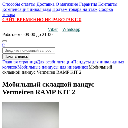
Способы оплаты
Доставка
О магазине
Гарантия
Контакты
Компенсация инвалидам
Подъем товара на этаж
Сборка
товара
САЙТ ВРЕМЕННО НЕ РАБОТАЕТ!!!
Viber
Whatsapp
Работаем
с 09-00 до 21-00
0
Начать поиск
Главная страница
Для реабилитации
Пандусы для инвалидных
колясок
Мобильные пандусы для инвалидов
Мобильный
складной пандус Vermeiren RAMP KIT 2
Мобильный складной пандус
Vermeiren RAMP KIT 2