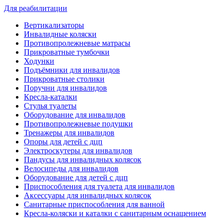
Для реабилитации
Вертикализаторы
Инвалидные коляски
Противопролежневые матрасы
Прикроватные тумбочки
Ходунки
Подъёмники для инвалидов
Прикроватные столики
Поручни для инвалидов
Кресла-каталки
Стулья туалеты
Оборудование для инвалидов
Противопролежневые подушки
Тренажеры для инвалидов
Опоры для детей с дцп
Электроскутеры для инвалидов
Пандусы для инвалидных колясок
Велосипеды для инвалидов
Оборудование для детей с дцп
Приспособления для туалета для инвалидов
Аксессуары для инвалидных колясок
Санитарные приспособления для ванной
Кресла-коляски и каталки с санитарным оснащением