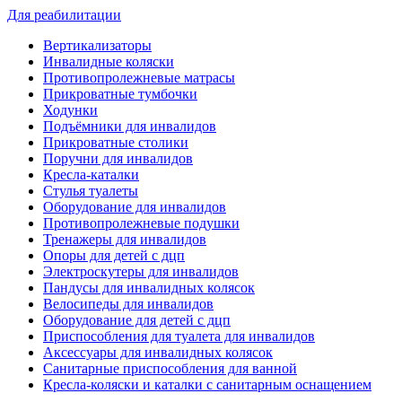
Для реабилитации
Вертикализаторы
Инвалидные коляски
Противопролежневые матрасы
Прикроватные тумбочки
Ходунки
Подъёмники для инвалидов
Прикроватные столики
Поручни для инвалидов
Кресла-каталки
Стулья туалеты
Оборудование для инвалидов
Противопролежневые подушки
Тренажеры для инвалидов
Опоры для детей с дцп
Электроскутеры для инвалидов
Пандусы для инвалидных колясок
Велосипеды для инвалидов
Оборудование для детей с дцп
Приспособления для туалета для инвалидов
Аксессуары для инвалидных колясок
Санитарные приспособления для ванной
Кресла-коляски и каталки с санитарным оснащением