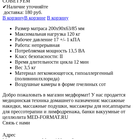
СОВЕТУЕМ
✔
Наличие уточняйте
доставка: 180 руб.
В корзину
В корзине
В корзину
Размер матраса 200х90х63/85 мм
Максимальная нагрузка 120 кг
Рабочее давление 17 +/- 1 кПА
Работа: непрерывная
Потребляемая мощность 13,5 ВА
Класс безопасности: II
Время длительности цикла 12 мин
Вес 3,5 кг
Материал легкомоющегося, гипоаллергенный
(поливинилхлорида)
Воздушные камеры в форме пчелиных сот
Добро пожаловать в магазин медформат! У нас продается
медицинская техника домашнего назначения: массажные
накидки, массажные подушки, массажеры для ног,аппараты
для прессотерапии и лимфодренажа, банки вакуумные от
целлюлита MED-FORMAT.RU
Связь с нами
Viber
Whatsapp
Адрес