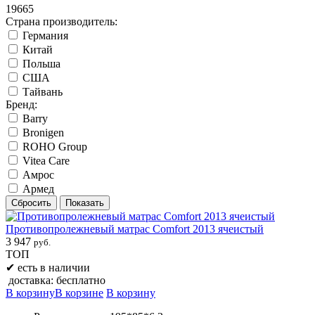
19665
Страна производитель:
Германия
Китай
Польша
США
Тайвань
Бренд:
Barry
Bronigen
ROHO Group
Vitea Care
Амрос
Армед
Противопролежневый матрас Comfort 2013 ячеистый
3 947
руб.
ТОП
✔
есть в наличии
доставка: бесплатно
В корзину
В корзине
В корзину