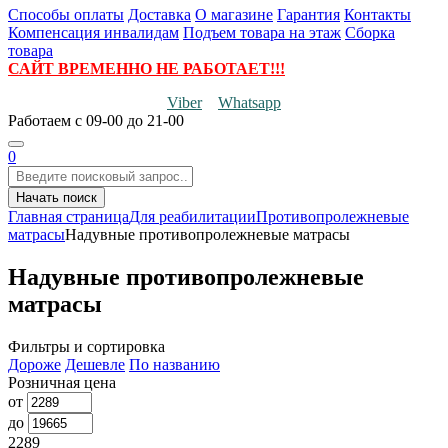
Способы оплаты
Доставка
О магазине
Гарантия
Контакты
Компенсация инвалидам
Подъем товара на этаж
Сборка
товара
САЙТ ВРЕМЕННО НЕ РАБОТАЕТ!!!
Viber
Whatsapp
Работаем
с 09-00 до 21-00
0
Начать поиск
Главная страница
Для реабилитации
Противопролежневые
матрасы
Надувные противопролежневые матрасы
Надувные противопролежневые
матрасы
Фильтры и сортировка
Дороже
Дешевле
По названию
Розничная цена
от
до
2289