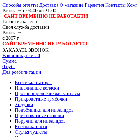
Способы оплаты
Доставка
О магазине
Гарантия
Контакты
Комп
Работаем с 09-00 до 21-00
САЙТ ВРЕМЕННО НЕ РАБОТАЕТ!!!
Гарантия качества
Своя служба доставки
Работаем
с 2007 г.
САЙТ ВРЕМЕННО НЕ РАБОТАЕТ!!!
ЗАКАЗАТЬ ЗВОНОК
Ваши покупки -
0
Сумма:
0 руб.
Для реабилитации
Вертикализаторы
Инвалидные коляски
Противопролежневые матрасы
Прикроватные тумбочки
Ходунки
Подъёмники для инвалидов
Прикроватные столики
Поручни для инвалидов
Кресла-каталки
Стулья туалеты