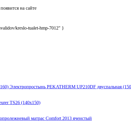
появится на сайте
alidov/kreslo-tualet-hmp-7012" }
Электропростынь PEKATHERM UP210DF двуспальная (150
urer TS26 (140x150)
опролежневый матрас Comfort 2013 ячеистый