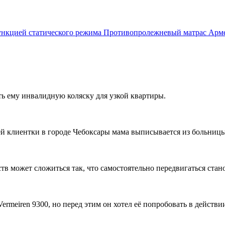
Противопролежневый матрас Армед
ть ему инвалидную коляску для узкой квартиры.
ей клиентки в городе Чебоксары мама выписывается из больницы,
ств может сложиться так, что самостоятельно передвигаться стан
rmeiren 9300, но перед этим он хотел её попробовать в действи