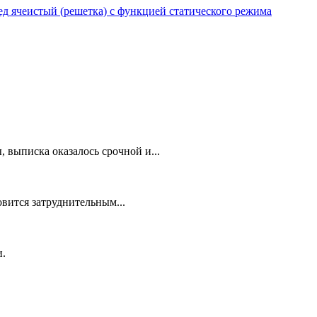
 ячеистый (решетка) с функцией статического режима
 выписка оказалось срочной и...
овится затруднительным...
и.