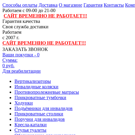
Способы оплаты
Доставка
О магазине
Гарантия
Контакты
Комп
Работаем с 09-00 до 21-00
САЙТ ВРЕМЕННО НЕ РАБОТАЕТ!!!
Гарантия качества
Своя служба доставки
Работаем
с 2007 г.
САЙТ ВРЕМЕННО НЕ РАБОТАЕТ!!!
ЗАКАЗАТЬ ЗВОНОК
Ваши покупки -
0
Сумма:
0 руб.
Для реабилитации
Вертикализаторы
Инвалидные коляски
Противопролежневые матрасы
Прикроватные тумбочки
Ходунки
Подъёмники для инвалидов
Прикроватные столики
Поручни для инвалидов
Кресла-каталки
Стулья туалеты