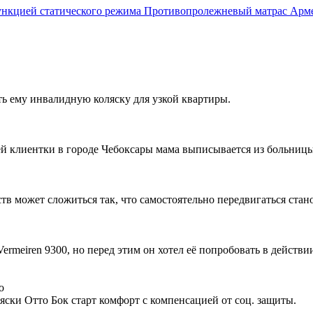
Противопролежневый матрас Армед
ть ему инвалидную коляску для узкой квартиры.
ей клиентки в городе Чебоксары мама выписывается из больницы,
ств может сложиться так, что самостоятельно передвигаться стан
rmeiren 9300, но перед этим он хотел её попробовать в действи
о
ски Отто Бок старт комфорт с компенсацией от соц. защиты.