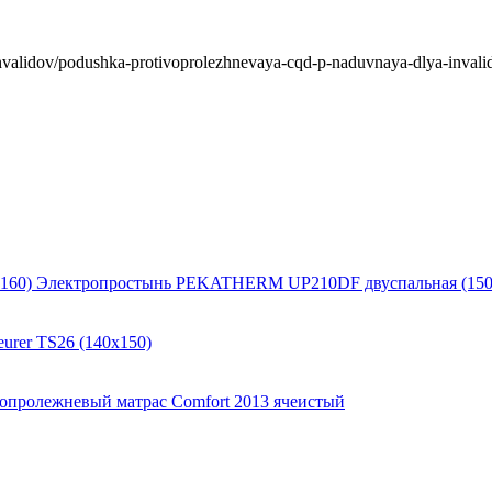
alidov/podushka-protivoprolezhnevaya-cqd-p-naduvnaya-dlya-invali
Электропростынь PEKATHERM UP210DF двуспальная (150
urer TS26 (140x150)
опролежневый матрас Comfort 2013 ячеистый