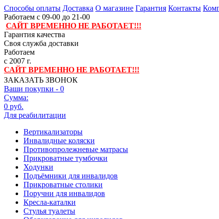
Способы оплаты
Доставка
О магазине
Гарантия
Контакты
Комп
Работаем с 09-00 до 21-00
САЙТ ВРЕМЕННО НЕ РАБОТАЕТ!!!
Гарантия качества
Своя служба доставки
Работаем
с 2007 г.
САЙТ ВРЕМЕННО НЕ РАБОТАЕТ!!!
ЗАКАЗАТЬ ЗВОНОК
Ваши покупки -
0
Сумма:
0 руб.
Для реабилитации
Вертикализаторы
Инвалидные коляски
Противопролежневые матрасы
Прикроватные тумбочки
Ходунки
Подъёмники для инвалидов
Прикроватные столики
Поручни для инвалидов
Кресла-каталки
Стулья туалеты