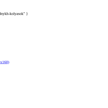
dnykh-kolyasok" }
x160)