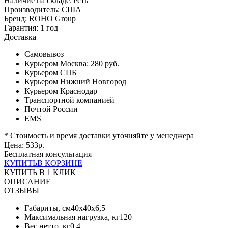
Наличие на складе:
есть
Производитель:
США
Бренд:
ROHO Group
Гарантия:
1 год
Доставка
Самовывоз
Курьером Москва:
280 руб.
Курьером СПБ
Курьером Нижний Новгород
Курьером Краснодар
Транспортной компанией
Почтой России
EMS
* Стоимость и время доставки уточняйте у менеджера
Цена:
533
р.
Бесплатная консультация
КУПИТЬ
В КОРЗИНЕ
КУПИТЬ В 1 КЛИК
ОПИСАНИЕ
ОТЗЫВЫ
Габариты, см40х40х6,5
Максимальная нагрузка, кг120
Вес нетто, кг0,4