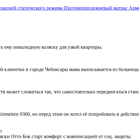
Противопролежневый матрас Армед
ть ему инвалидную коляску для узкой квартиры.
ей клиентки в городе Чебоксары мама выписывается из больницы,
ств может сложиться так, что самостоятельно передвигаться стан
rmeiren 9300, но перед этим он хотел её попробовать в действи
о
ски Отто Бок старт комфорт с компенсацией от соц. защиты.