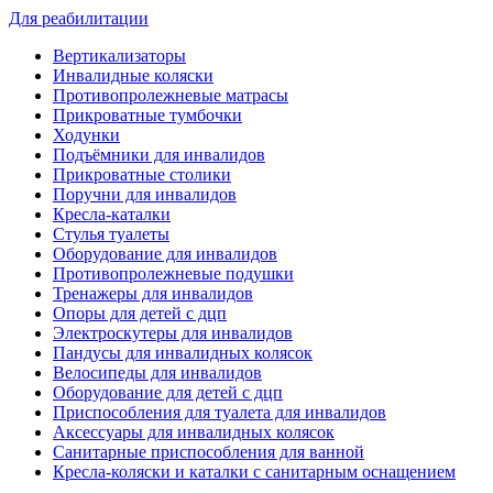
Для реабилитации
Вертикализаторы
Инвалидные коляски
Противопролежневые матрасы
Прикроватные тумбочки
Ходунки
Подъёмники для инвалидов
Прикроватные столики
Поручни для инвалидов
Кресла-каталки
Стулья туалеты
Оборудование для инвалидов
Противопролежневые подушки
Тренажеры для инвалидов
Опоры для детей с дцп
Электроскутеры для инвалидов
Пандусы для инвалидных колясок
Велосипеды для инвалидов
Оборудование для детей с дцп
Приспособления для туалета для инвалидов
Аксессуары для инвалидных колясок
Санитарные приспособления для ванной
Кресла-коляски и каталки с санитарным оснащением