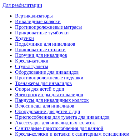
Для реабилитации
Вертикализаторы
Инвалидные коляски
Противопролежневые матрасы
Прикроватные тумбочки
Ходунки
Подъёмники для инвалидов
Прикроватные столики
Поручни для инвалидов
Кресла-каталки
Стулья туалеты
Оборудование для инвалидов
Противопролежневые подушки
Тренажеры для инвалидов
Опоры для детей с дцп
Электроскутеры для инвалидов
Пандусы для инвалидных колясок
Велосипеды для инвалидов
Оборудование для детей с дцп
Приспособления для туалета для инвалидов
Аксессуары для инвалидных колясок
Санитарные приспособления для ванной
Кресла-коляски и каталки с санитарным оснащением