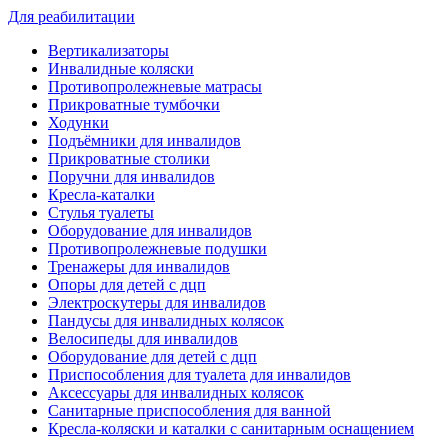
Для реабилитации
Вертикализаторы
Инвалидные коляски
Противопролежневые матрасы
Прикроватные тумбочки
Ходунки
Подъёмники для инвалидов
Прикроватные столики
Поручни для инвалидов
Кресла-каталки
Стулья туалеты
Оборудование для инвалидов
Противопролежневые подушки
Тренажеры для инвалидов
Опоры для детей с дцп
Электроскутеры для инвалидов
Пандусы для инвалидных колясок
Велосипеды для инвалидов
Оборудование для детей с дцп
Приспособления для туалета для инвалидов
Аксессуары для инвалидных колясок
Санитарные приспособления для ванной
Кресла-коляски и каталки с санитарным оснащением