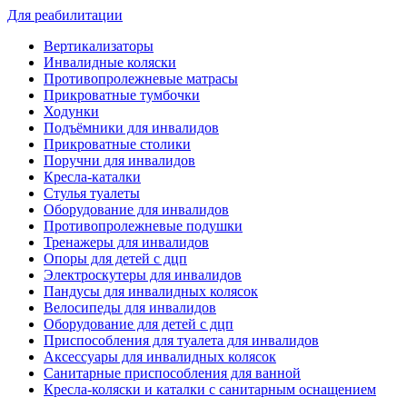
Для реабилитации
Вертикализаторы
Инвалидные коляски
Противопролежневые матрасы
Прикроватные тумбочки
Ходунки
Подъёмники для инвалидов
Прикроватные столики
Поручни для инвалидов
Кресла-каталки
Стулья туалеты
Оборудование для инвалидов
Противопролежневые подушки
Тренажеры для инвалидов
Опоры для детей с дцп
Электроскутеры для инвалидов
Пандусы для инвалидных колясок
Велосипеды для инвалидов
Оборудование для детей с дцп
Приспособления для туалета для инвалидов
Аксессуары для инвалидных колясок
Санитарные приспособления для ванной
Кресла-коляски и каталки с санитарным оснащением