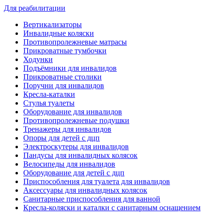
Для реабилитации
Вертикализаторы
Инвалидные коляски
Противопролежневые матрасы
Прикроватные тумбочки
Ходунки
Подъёмники для инвалидов
Прикроватные столики
Поручни для инвалидов
Кресла-каталки
Стулья туалеты
Оборудование для инвалидов
Противопролежневые подушки
Тренажеры для инвалидов
Опоры для детей с дцп
Электроскутеры для инвалидов
Пандусы для инвалидных колясок
Велосипеды для инвалидов
Оборудование для детей с дцп
Приспособления для туалета для инвалидов
Аксессуары для инвалидных колясок
Санитарные приспособления для ванной
Кресла-коляски и каталки с санитарным оснащением