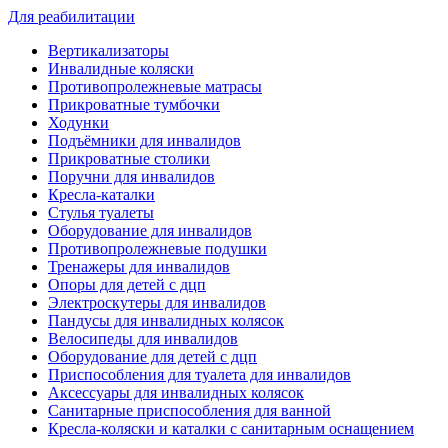
Для реабилитации
Вертикализаторы
Инвалидные коляски
Противопролежневые матрасы
Прикроватные тумбочки
Ходунки
Подъёмники для инвалидов
Прикроватные столики
Поручни для инвалидов
Кресла-каталки
Стулья туалеты
Оборудование для инвалидов
Противопролежневые подушки
Тренажеры для инвалидов
Опоры для детей с дцп
Электроскутеры для инвалидов
Пандусы для инвалидных колясок
Велосипеды для инвалидов
Оборудование для детей с дцп
Приспособления для туалета для инвалидов
Аксессуары для инвалидных колясок
Санитарные приспособления для ванной
Кресла-коляски и каталки с санитарным оснащением