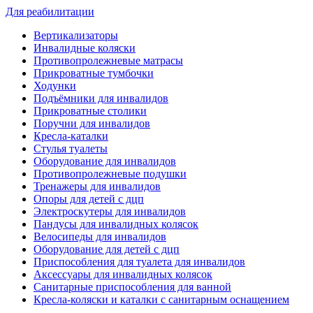
Для реабилитации
Вертикализаторы
Инвалидные коляски
Противопролежневые матрасы
Прикроватные тумбочки
Ходунки
Подъёмники для инвалидов
Прикроватные столики
Поручни для инвалидов
Кресла-каталки
Стулья туалеты
Оборудование для инвалидов
Противопролежневые подушки
Тренажеры для инвалидов
Опоры для детей с дцп
Электроскутеры для инвалидов
Пандусы для инвалидных колясок
Велосипеды для инвалидов
Оборудование для детей с дцп
Приспособления для туалета для инвалидов
Аксессуары для инвалидных колясок
Санитарные приспособления для ванной
Кресла-коляски и каталки с санитарным оснащением