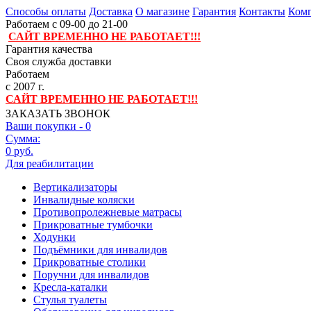
Способы оплаты
Доставка
О магазине
Гарантия
Контакты
Комп
Работаем с 09-00 до 21-00
САЙТ ВРЕМЕННО НЕ РАБОТАЕТ!!!
Гарантия качества
Своя служба доставки
Работаем
с 2007 г.
САЙТ ВРЕМЕННО НЕ РАБОТАЕТ!!!
ЗАКАЗАТЬ ЗВОНОК
Ваши покупки -
0
Сумма:
0 руб.
Для реабилитации
Вертикализаторы
Инвалидные коляски
Противопролежневые матрасы
Прикроватные тумбочки
Ходунки
Подъёмники для инвалидов
Прикроватные столики
Поручни для инвалидов
Кресла-каталки
Стулья туалеты