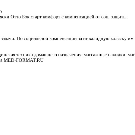
о
ски Отто Бок старт комфорт с компенсацией от соц. защиты.
задачи. По социальной компенсации за инвалидную коляску им п
цинская техника домашнего назначения: массажные накидки, ма
лита MED-FORMAT.RU