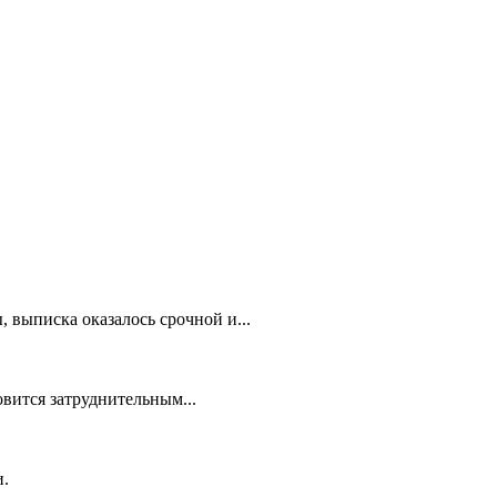
 выписка оказалось срочной и...
овится затруднительным...
и.