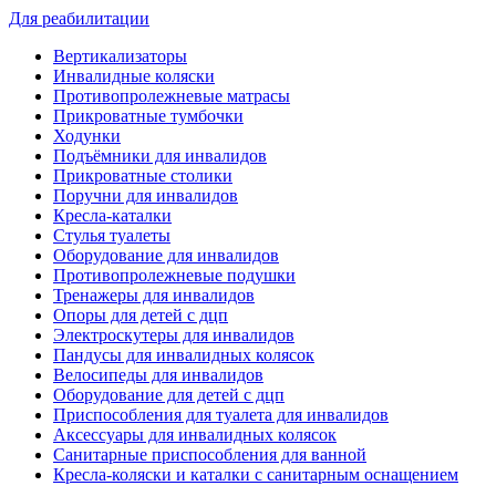
Для реабилитации
Вертикализаторы
Инвалидные коляски
Противопролежневые матрасы
Прикроватные тумбочки
Ходунки
Подъёмники для инвалидов
Прикроватные столики
Поручни для инвалидов
Кресла-каталки
Стулья туалеты
Оборудование для инвалидов
Противопролежневые подушки
Тренажеры для инвалидов
Опоры для детей с дцп
Электроскутеры для инвалидов
Пандусы для инвалидных колясок
Велосипеды для инвалидов
Оборудование для детей с дцп
Приспособления для туалета для инвалидов
Аксессуары для инвалидных колясок
Санитарные приспособления для ванной
Кресла-коляски и каталки с санитарным оснащением