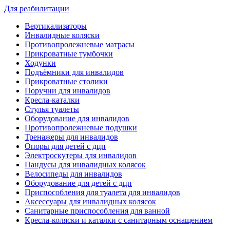
Для реабилитации
Вертикализаторы
Инвалидные коляски
Противопролежневые матрасы
Прикроватные тумбочки
Ходунки
Подъёмники для инвалидов
Прикроватные столики
Поручни для инвалидов
Кресла-каталки
Стулья туалеты
Оборудование для инвалидов
Противопролежневые подушки
Тренажеры для инвалидов
Опоры для детей с дцп
Электроскутеры для инвалидов
Пандусы для инвалидных колясок
Велосипеды для инвалидов
Оборудование для детей с дцп
Приспособления для туалета для инвалидов
Аксессуары для инвалидных колясок
Санитарные приспособления для ванной
Кресла-коляски и каталки с санитарным оснащением