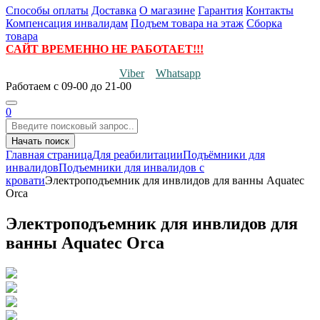
Способы оплаты
Доставка
О магазине
Гарантия
Контакты
Компенсация инвалидам
Подъем товара на этаж
Сборка
товара
САЙТ ВРЕМЕННО НЕ РАБОТАЕТ!!!
Viber
Whatsapp
Работаем
с 09-00 до 21-00
0
Начать поиск
Главная страница
Для реабилитации
Подъёмники для
инвалидов
Подъемники для инвалидов с
кровати
Электроподъемник для инвлидов для ванны Aquatec
Orca
Электроподъемник для инвлидов для
ванны Aquatec Orca