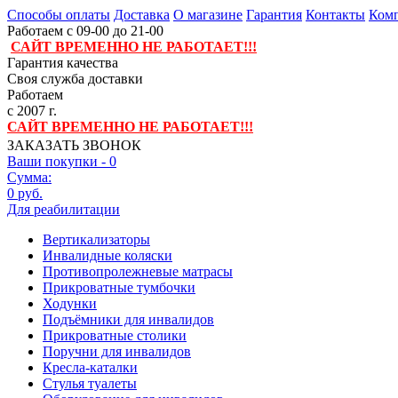
Способы оплаты
Доставка
О магазине
Гарантия
Контакты
Комп
Работаем с 09-00 до 21-00
САЙТ ВРЕМЕННО НЕ РАБОТАЕТ!!!
Гарантия качества
Своя служба доставки
Работаем
с 2007 г.
САЙТ ВРЕМЕННО НЕ РАБОТАЕТ!!!
ЗАКАЗАТЬ ЗВОНОК
Ваши покупки -
0
Сумма:
0 руб.
Для реабилитации
Вертикализаторы
Инвалидные коляски
Противопролежневые матрасы
Прикроватные тумбочки
Ходунки
Подъёмники для инвалидов
Прикроватные столики
Поручни для инвалидов
Кресла-каталки
Стулья туалеты