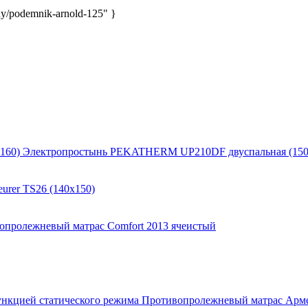
y/podemnik-arnold-125" }
Электропростынь PEKATHERM UP210DF двуспальная (150
urer TS26 (140x150)
опролежневый матрас Comfort 2013 ячеистый
Противопролежневый матрас Армед