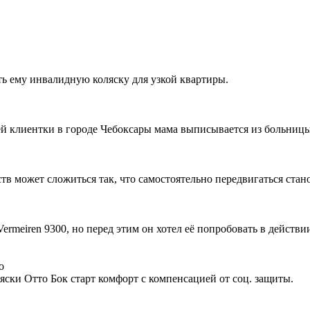
ть ему инвалидную коляску для узкой квартиры.
ей клиентки в городе Чебоксары мама выписывается из больницы,
ств может сложиться так, что самостоятельно передвигаться стан
rmeiren 9300, но перед этим он хотел её попробовать в действи
о
ски Отто Бок старт комфорт с компенсацией от соц. защиты.