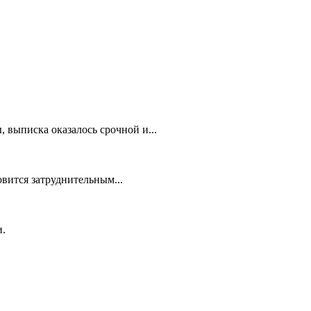
 выписка оказалось срочной и...
овится затруднительным...
и.