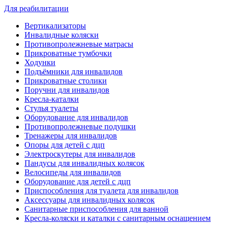
Для реабилитации
Вертикализаторы
Инвалидные коляски
Противопролежневые матрасы
Прикроватные тумбочки
Ходунки
Подъёмники для инвалидов
Прикроватные столики
Поручни для инвалидов
Кресла-каталки
Стулья туалеты
Оборудование для инвалидов
Противопролежневые подушки
Тренажеры для инвалидов
Опоры для детей с дцп
Электроскутеры для инвалидов
Пандусы для инвалидных колясок
Велосипеды для инвалидов
Оборудование для детей с дцп
Приспособления для туалета для инвалидов
Аксессуары для инвалидных колясок
Санитарные приспособления для ванной
Кресла-коляски и каталки с санитарным оснащением