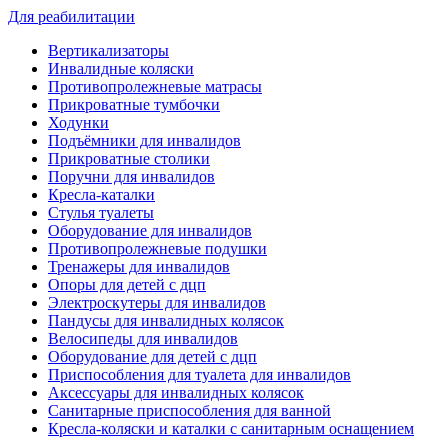
Для реабилитации
Вертикализаторы
Инвалидные коляски
Противопролежневые матрасы
Прикроватные тумбочки
Ходунки
Подъёмники для инвалидов
Прикроватные столики
Поручни для инвалидов
Кресла-каталки
Стулья туалеты
Оборудование для инвалидов
Противопролежневые подушки
Тренажеры для инвалидов
Опоры для детей с дцп
Электроскутеры для инвалидов
Пандусы для инвалидных колясок
Велосипеды для инвалидов
Оборудование для детей с дцп
Приспособления для туалета для инвалидов
Аксессуары для инвалидных колясок
Санитарные приспособления для ванной
Кресла-коляски и каталки с санитарным оснащением