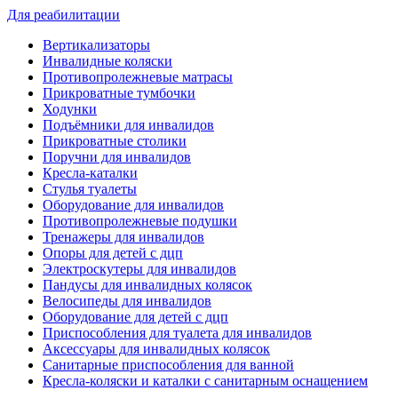
Для реабилитации
Вертикализаторы
Инвалидные коляски
Противопролежневые матрасы
Прикроватные тумбочки
Ходунки
Подъёмники для инвалидов
Прикроватные столики
Поручни для инвалидов
Кресла-каталки
Стулья туалеты
Оборудование для инвалидов
Противопролежневые подушки
Тренажеры для инвалидов
Опоры для детей с дцп
Электроскутеры для инвалидов
Пандусы для инвалидных колясок
Велосипеды для инвалидов
Оборудование для детей с дцп
Приспособления для туалета для инвалидов
Аксессуары для инвалидных колясок
Санитарные приспособления для ванной
Кресла-коляски и каталки с санитарным оснащением