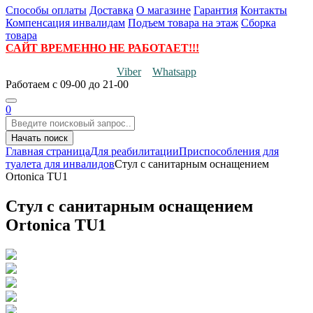
Способы оплаты
Доставка
О магазине
Гарантия
Контакты
Компенсация инвалидам
Подъем товара на этаж
Сборка
товара
САЙТ ВРЕМЕННО НЕ РАБОТАЕТ!!!
Viber
Whatsapp
Работаем
с 09-00 до 21-00
0
Начать поиск
Главная страница
Для реабилитации
Приспособления для
туалета для инвалидов
Стул с санитарным оснащением
Ortonica TU1
Стул с санитарным оснащением
Ortonica TU1