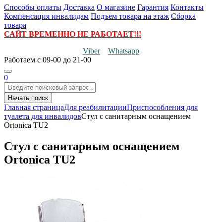
Способы оплаты
Доставка
О магазине
Гарантия
Контакты
Компенсация инвалидам
Подъем товара на этаж
Сборка
товара
САЙТ ВРЕМЕННО НЕ РАБОТАЕТ!!!
Viber
Whatsapp
Работаем
с 09-00 до 21-00
0
Начать поиск
Главная страница
Для реабилитации
Приспособления для
туалета для инвалидов
Стул с санитарным оснащением
Ortonica TU2
Стул с санитарным оснащением
Ortonica TU2