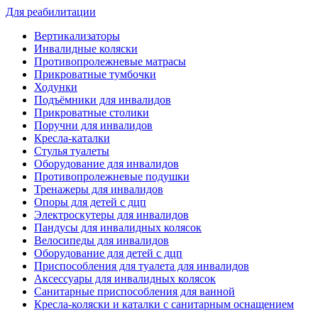
Для реабилитации
Вертикализаторы
Инвалидные коляски
Противопролежневые матрасы
Прикроватные тумбочки
Ходунки
Подъёмники для инвалидов
Прикроватные столики
Поручни для инвалидов
Кресла-каталки
Стулья туалеты
Оборудование для инвалидов
Противопролежневые подушки
Тренажеры для инвалидов
Опоры для детей с дцп
Электроскутеры для инвалидов
Пандусы для инвалидных колясок
Велосипеды для инвалидов
Оборудование для детей с дцп
Приспособления для туалета для инвалидов
Аксессуары для инвалидных колясок
Санитарные приспособления для ванной
Кресла-коляски и каталки с санитарным оснащением