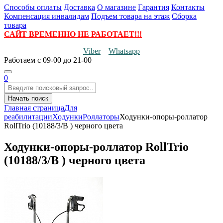
Способы оплаты
Доставка
О магазине
Гарантия
Контакты
Компенсация инвалидам
Подъем товара на этаж
Сборка
товара
САЙТ ВРЕМЕННО НЕ РАБОТАЕТ!!!
Viber
Whatsapp
Работаем
с 09-00 до 21-00
0
Начать поиск
Главная страница
Для
реабилитации
Ходунки
Роллаторы
Ходунки-опоры-роллатор
RollTrio (10188/3/B ) черного цвета
Ходунки-опоры-роллатор RollTrio
(10188/3/B ) черного цвета