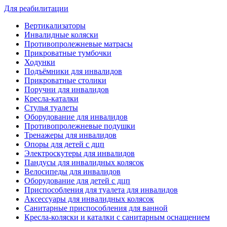
Для реабилитации
Вертикализаторы
Инвалидные коляски
Противопролежневые матрасы
Прикроватные тумбочки
Ходунки
Подъёмники для инвалидов
Прикроватные столики
Поручни для инвалидов
Кресла-каталки
Стулья туалеты
Оборудование для инвалидов
Противопролежневые подушки
Тренажеры для инвалидов
Опоры для детей с дцп
Электроскутеры для инвалидов
Пандусы для инвалидных колясок
Велосипеды для инвалидов
Оборудование для детей с дцп
Приспособления для туалета для инвалидов
Аксессуары для инвалидных колясок
Санитарные приспособления для ванной
Кресла-коляски и каталки с санитарным оснащением