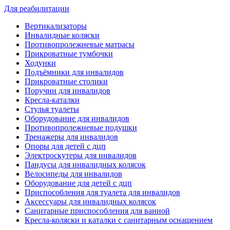
Для реабилитации
Вертикализаторы
Инвалидные коляски
Противопролежневые матрасы
Прикроватные тумбочки
Ходунки
Подъёмники для инвалидов
Прикроватные столики
Поручни для инвалидов
Кресла-каталки
Стулья туалеты
Оборудование для инвалидов
Противопролежневые подушки
Тренажеры для инвалидов
Опоры для детей с дцп
Электроскутеры для инвалидов
Пандусы для инвалидных колясок
Велосипеды для инвалидов
Оборудование для детей с дцп
Приспособления для туалета для инвалидов
Аксессуары для инвалидных колясок
Санитарные приспособления для ванной
Кресла-коляски и каталки с санитарным оснащением