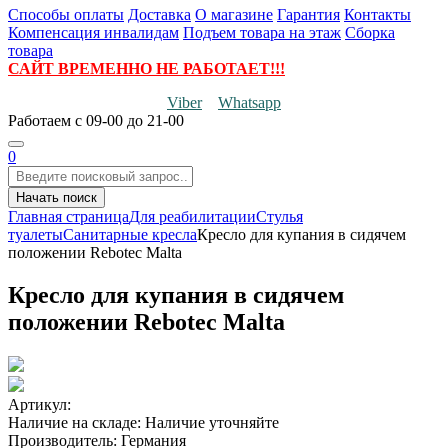
Способы оплаты
Доставка
О магазине
Гарантия
Контакты
Компенсация инвалидам
Подъем товара на этаж
Сборка
товара
САЙТ ВРЕМЕННО НЕ РАБОТАЕТ!!!
Viber
Whatsapp
Работаем
с 09-00 до 21-00
0
Начать поиск
Главная страница
Для реабилитации
Стулья
туалеты
Санитарные кресла
Кресло для купания в сидячем
положении Rebotec Malta
Кресло для купания в сидячем
положении Rebotec Malta
Артикул:
Наличие на складе:
Наличие уточняйте
Производитель:
Германия