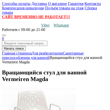
Способы оплаты
Доставка
О магазине
Гарантия
Контакты
Компенсация инвалидам
Подъем товара на этаж
Сборка
товара
САЙТ ВРЕМЕННО НЕ РАБОТАЕТ!!!
Viber
Whatsapp
Работаем
с 09-00 до 21-00
0
Начать поиск
Главная страница
Для реабилитации
Санитарные
приспособления для ванной
Вращающийся стул для ванной
Vermeiren Magda
Вращающийся стул для ванной
Vermeiren Magda