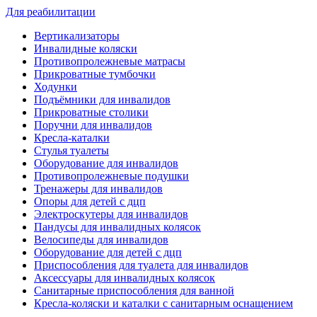
Для реабилитации
Вертикализаторы
Инвалидные коляски
Противопролежневые матрасы
Прикроватные тумбочки
Ходунки
Подъёмники для инвалидов
Прикроватные столики
Поручни для инвалидов
Кресла-каталки
Стулья туалеты
Оборудование для инвалидов
Противопролежневые подушки
Тренажеры для инвалидов
Опоры для детей с дцп
Электроскутеры для инвалидов
Пандусы для инвалидных колясок
Велосипеды для инвалидов
Оборудование для детей с дцп
Приспособления для туалета для инвалидов
Аксессуары для инвалидных колясок
Санитарные приспособления для ванной
Кресла-коляски и каталки с санитарным оснащением