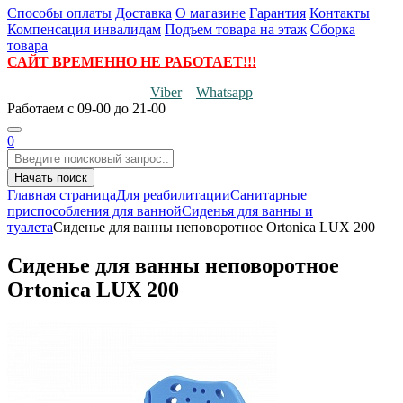
Способы оплаты
Доставка
О магазине
Гарантия
Контакты
Компенсация инвалидам
Подъем товара на этаж
Сборка
товара
САЙТ ВРЕМЕННО НЕ РАБОТАЕТ!!!
Viber
Whatsapp
Работаем
с 09-00 до 21-00
0
Начать поиск
Главная страница
Для реабилитации
Санитарные
приспособления для ванной
Сиденья для ванны и
туалета
Сиденье для ванны неповоротное Ortonica LUX 200
Сиденье для ванны неповоротное
Ortonica LUX 200