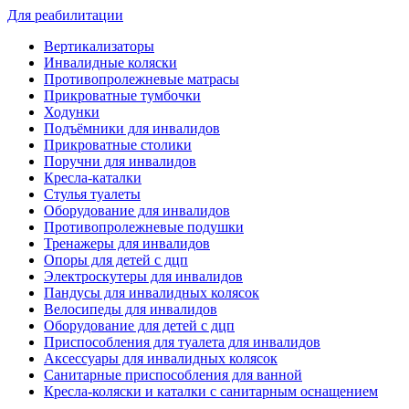
Для реабилитации
Вертикализаторы
Инвалидные коляски
Противопролежневые матрасы
Прикроватные тумбочки
Ходунки
Подъёмники для инвалидов
Прикроватные столики
Поручни для инвалидов
Кресла-каталки
Стулья туалеты
Оборудование для инвалидов
Противопролежневые подушки
Тренажеры для инвалидов
Опоры для детей с дцп
Электроскутеры для инвалидов
Пандусы для инвалидных колясок
Велосипеды для инвалидов
Оборудование для детей с дцп
Приспособления для туалета для инвалидов
Аксессуары для инвалидных колясок
Санитарные приспособления для ванной
Кресла-коляски и каталки с санитарным оснащением