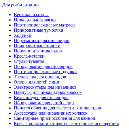
Для реабилитации
Вертикализаторы
Инвалидные коляски
Противопролежневые матрасы
Прикроватные тумбочки
Ходунки
Подъёмники для инвалидов
Прикроватные столики
Поручни для инвалидов
Кресла-каталки
Стулья туалеты
Оборудование для инвалидов
Противопролежневые подушки
Тренажеры для инвалидов
Опоры для детей с дцп
Электроскутеры для инвалидов
Пандусы для инвалидных колясок
Велосипеды для инвалидов
Оборудование для детей с дцп
Приспособления для туалета для инвалидов
Аксессуары для инвалидных колясок
Санитарные приспособления для ванной
Кресла-коляски и каталки с санитарным оснащением