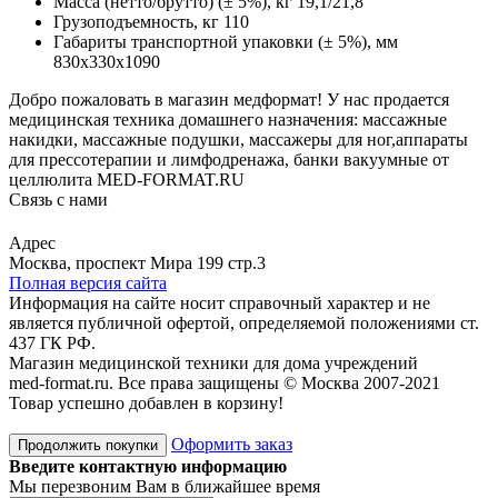
Масса (нетто/брутто) (± 5%), кг 19,1/21,8
Грузоподъемность, кг 110
Габариты транспортной упаковки (± 5%), мм
830х330х1090
Добро пожаловать в магазин медформат! У нас продается
медицинская техника домашнего назначения: массажные
накидки, массажные подушки, массажеры для ног,аппараты
для прессотерапии и лимфодренажа, банки вакуумные от
целлюлита MED-FORMAT.RU
Связь с нами
Viber
Whatsapp
Адрес
Москва, проспект Мира 199 стр.3
Полная версия сайта
Информация на сайте носит справочный характер и не
является публичной офертой, определяемой положениями ст.
437 ГК РФ.
Магазин медицинской техники для дома учреждений
med-format.ru. Все права защищены © Москва 2007-2021
Товар успешно добавлен в корзину!
Оформить заказ
Продолжить покупки
Введите контактную информацию
Мы перезвоним Вам в ближайшее время