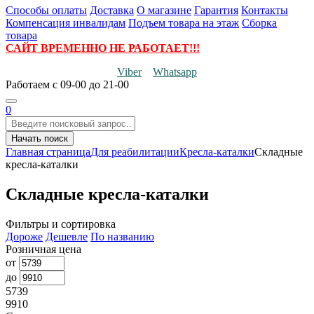
Способы оплаты
Доставка
О магазине
Гарантия
Контакты
Компенсация инвалидам
Подъем товара на этаж
Сборка
товара
САЙТ ВРЕМЕННО НЕ РАБОТАЕТ!!!
Viber
Whatsapp
Работаем
с 09-00 до 21-00
0
Начать поиск
Главная страница
Для реабилитации
Кресла-каталки
Складные
кресла-каталки
Складные кресла-каталки
Фильтры и сортировка
Дороже
Дешевле
По названию
Розничная цена
от
до
5739
9910