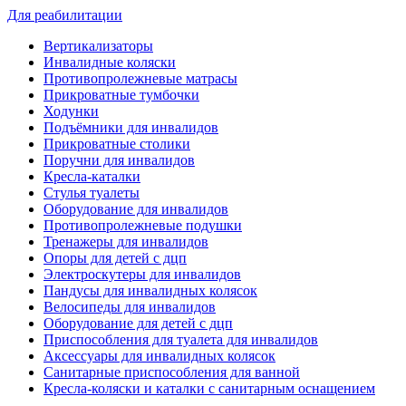
Для реабилитации
Вертикализаторы
Инвалидные коляски
Противопролежневые матрасы
Прикроватные тумбочки
Ходунки
Подъёмники для инвалидов
Прикроватные столики
Поручни для инвалидов
Кресла-каталки
Стулья туалеты
Оборудование для инвалидов
Противопролежневые подушки
Тренажеры для инвалидов
Опоры для детей с дцп
Электроскутеры для инвалидов
Пандусы для инвалидных колясок
Велосипеды для инвалидов
Оборудование для детей с дцп
Приспособления для туалета для инвалидов
Аксессуары для инвалидных колясок
Санитарные приспособления для ванной
Кресла-коляски и каталки с санитарным оснащением