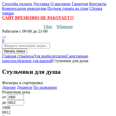
Способы оплаты
Доставка
О магазине
Гарантия
Контакты
Компенсация инвалидам
Подъем товара на этаж
Сборка
товара
САЙТ ВРЕМЕННО НЕ РАБОТАЕТ!!!
Viber
Whatsapp
Работаем
с 09-00 до 21-00
0
Начать поиск
Главная страница
Для реабилитации
Санитарные
приспособления для ванной
Стульчики для душа
Стульчики для душа
Фильтры и сортировка
Дороже
Дешевле
По названию
Розничная цена
от
до
1900
6912