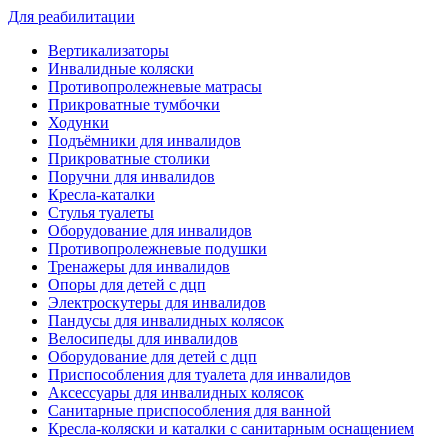
Для реабилитации
Вертикализаторы
Инвалидные коляски
Противопролежневые матрасы
Прикроватные тумбочки
Ходунки
Подъёмники для инвалидов
Прикроватные столики
Поручни для инвалидов
Кресла-каталки
Стулья туалеты
Оборудование для инвалидов
Противопролежневые подушки
Тренажеры для инвалидов
Опоры для детей с дцп
Электроскутеры для инвалидов
Пандусы для инвалидных колясок
Велосипеды для инвалидов
Оборудование для детей с дцп
Приспособления для туалета для инвалидов
Аксессуары для инвалидных колясок
Санитарные приспособления для ванной
Кресла-коляски и каталки с санитарным оснащением