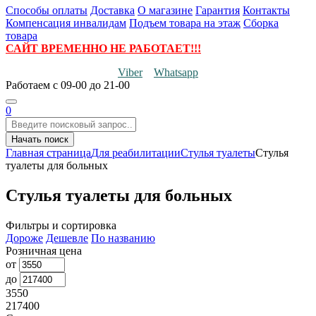
Способы оплаты
Доставка
О магазине
Гарантия
Контакты
Компенсация инвалидам
Подъем товара на этаж
Сборка
товара
САЙТ ВРЕМЕННО НЕ РАБОТАЕТ!!!
Viber
Whatsapp
Работаем
с 09-00 до 21-00
0
Начать поиск
Главная страница
Для реабилитации
Стулья туалеты
Стулья
туалеты для больных
Стулья туалеты для больных
Фильтры и сортировка
Дороже
Дешевле
По названию
Розничная цена
от
до
3550
217400