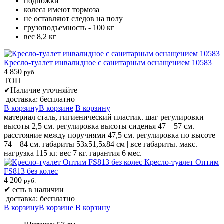
подножки
колеса имеют тормоза
не оставляют следов на полу
грузоподъемность - 100 кг
вес 8,2 кг
Кресло-туалет инвалидное с санитарным оснащением 10583
4 850
руб.
ТОП
✔
Наличие уточняйте
доставка: бесплатно
В корзину
В корзине
В корзину
материал сталь, гигиенический пластик. шаг регулировки
высоты 2,5 см. регулировка высоты сиденья 47—57 см.
расстояние между поручнями 47,5 см. регулировка по высоте
74—84 см. габариты 53х51,5х84 см | все габариты. макс.
нагрузка 115 кг. вес 7 кг. гарантия 6 мес.
Кресло-туалет Оптим
FS813 без колес
4 200
руб.
✔
есть в наличии
доставка: бесплатно
В корзину
В корзине
В корзину