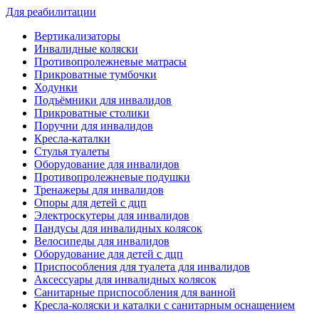
Для реабилитации
Вертикализаторы
Инвалидные коляски
Противопролежневые матрасы
Прикроватные тумбочки
Ходунки
Подъёмники для инвалидов
Прикроватные столики
Поручни для инвалидов
Кресла-каталки
Стулья туалеты
Оборудование для инвалидов
Противопролежневые подушки
Тренажеры для инвалидов
Опоры для детей с дцп
Электроскутеры для инвалидов
Пандусы для инвалидных колясок
Велосипеды для инвалидов
Оборудование для детей с дцп
Приспособления для туалета для инвалидов
Аксессуары для инвалидных колясок
Санитарные приспособления для ванной
Кресла-коляски и каталки с санитарным оснащением