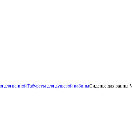
я для ванной
Табуреты для душевой кабины
Сиденье для ванны V