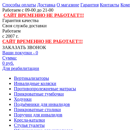
Способы оплаты
Доставка
О магазине
Гарантия
Контакты
Комп
Работаем с 09-00 до 21-00
САЙТ ВРЕМЕННО НЕ РАБОТАЕТ!!!
Гарантия качества
Своя служба доставки
Работаем
с 2007 г.
САЙТ ВРЕМЕННО НЕ РАБОТАЕТ!!!
ЗАКАЗАТЬ ЗВОНОК
Ваши покупки -
0
Сумма:
0 руб.
Для реабилитации
Вертикализаторы
Инвалидные коляски
Противопролежневые матрасы
Прикроватные тумбочки
Ходунки
Подъёмники для инвалидов
Прикроватные столики
Поручни для инвалидов
Кресла-каталки
Стулья туалеты