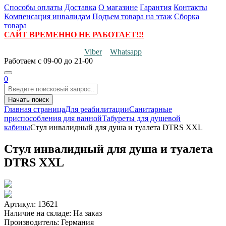
Способы оплаты
Доставка
О магазине
Гарантия
Контакты
Компенсация инвалидам
Подъем товара на этаж
Сборка
товара
САЙТ ВРЕМЕННО НЕ РАБОТАЕТ!!!
Viber
Whatsapp
Работаем
с 09-00 до 21-00
0
Начать поиск
Главная страница
Для реабилитации
Санитарные
приспособления для ванной
Табуреты для душевой
кабины
Стул инвалидный для душа и туалета DTRS XXL
Стул инвалидный для душа и туалета
DTRS XXL
Артикул: 13621
Наличие на складе:
На заказ
Производитель:
Германия