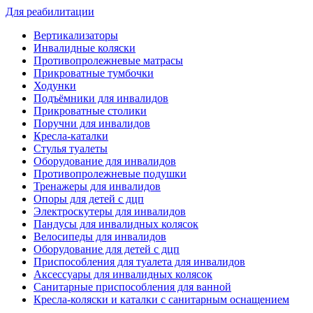
Для реабилитации
Вертикализаторы
Инвалидные коляски
Противопролежневые матрасы
Прикроватные тумбочки
Ходунки
Подъёмники для инвалидов
Прикроватные столики
Поручни для инвалидов
Кресла-каталки
Стулья туалеты
Оборудование для инвалидов
Противопролежневые подушки
Тренажеры для инвалидов
Опоры для детей с дцп
Электроскутеры для инвалидов
Пандусы для инвалидных колясок
Велосипеды для инвалидов
Оборудование для детей с дцп
Приспособления для туалета для инвалидов
Аксессуары для инвалидных колясок
Санитарные приспособления для ванной
Кресла-коляски и каталки с санитарным оснащением