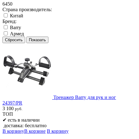
6450
Страна производитель:
Китай
Бренд:
Barry
Армед
Тренажер Barry для рук и ног
24397/PR
3 100
руб.
ТОП
✔
есть в наличии
доставка: бесплатно
В корзину
В корзине
В корзину