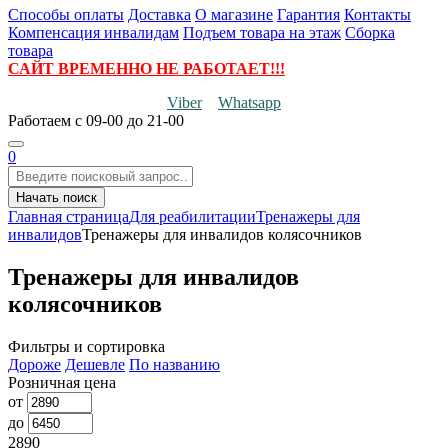
Способы оплаты
Доставка
О магазине
Гарантия
Контакты
Компенсация инвалидам
Подъем товара на этаж
Сборка
товара
САЙТ ВРЕМЕННО НЕ РАБОТАЕТ!!!
Viber
Whatsapp
Работаем
с 09-00 до 21-00
0
Начать поиск
Главная страница
Для реабилитации
Тренажеры для
инвалидов
Тренажеры для инвалидов колясочников
Тренажеры для инвалидов
колясочников
Фильтры и сортировка
Дороже
Дешевле
По названию
Розничная цена
от
до
2890