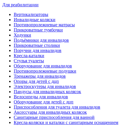
Для реабилитации
Вертикализаторы
Инвалидные коляски
Противопролежневые матрасы
Прикроватные тумбочки
Ходунки
Подъёмники для инвалидов
Прикроватные столики
Поручни для инвалидов
Кресла-каталки
Стулья туалеты
Оборудование для инвалидов
Противопролежневые подушки
Тренажеры для инвалидов
Опоры для детей с дцп
Электроскутеры для инвалидов
Пандусы для инвалидных колясок
Велосипеды для инвалидов
Оборудование для детей с дцп
Приспособления для туалета для инвалидов
Аксессуары для инвалидных колясок
Санитарные приспособления для ванной
Кресла-коляски и каталки с санитарным оснащением