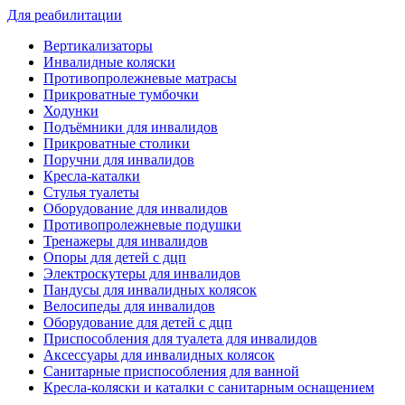
Для реабилитации
Вертикализаторы
Инвалидные коляски
Противопролежневые матрасы
Прикроватные тумбочки
Ходунки
Подъёмники для инвалидов
Прикроватные столики
Поручни для инвалидов
Кресла-каталки
Стулья туалеты
Оборудование для инвалидов
Противопролежневые подушки
Тренажеры для инвалидов
Опоры для детей с дцп
Электроскутеры для инвалидов
Пандусы для инвалидных колясок
Велосипеды для инвалидов
Оборудование для детей с дцп
Приспособления для туалета для инвалидов
Аксессуары для инвалидных колясок
Санитарные приспособления для ванной
Кресла-коляски и каталки с санитарным оснащением