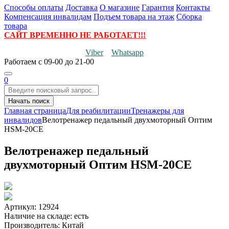
Способы оплаты
Доставка
О магазине
Гарантия
Контакты
Компенсация инвалидам
Подъем товара на этаж
Сборка
товара
САЙТ ВРЕМЕННО НЕ РАБОТАЕТ!!!
Viber
Whatsapp
Работаем
с 09-00 до 21-00
0
Начать поиск
Главная страница
Для реабилитации
Тренажеры для
инвалидов
Велотренажер педальный двухмоторный Оптим
HSM-20CE
Велотренажер педальный
двухмоторный Оптим HSM-20CE
Артикул: 12924
Наличие на складе:
есть
Производитель:
Китай