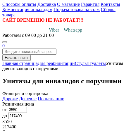
Способы оплаты
Доставка
О магазине
Гарантия
Контакты
Компенсация инвалидам
Подъем товара на этаж
Сборка
товара
САЙТ ВРЕМЕННО НЕ РАБОТАЕТ!!!
Viber
Whatsapp
Работаем
с 09-00 до 21-00
0
Начать поиск
Главная страница
Для реабилитации
Стулья туалеты
Унитазы
для инвалидов с поручнями
Унитазы для инвалидов с поручнями
Фильтры и сортировка
Дороже
Дешевле
По названию
Розничная цена
от
до
3550
217400