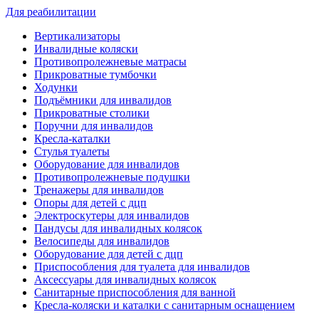
Для реабилитации
Вертикализаторы
Инвалидные коляски
Противопролежневые матрасы
Прикроватные тумбочки
Ходунки
Подъёмники для инвалидов
Прикроватные столики
Поручни для инвалидов
Кресла-каталки
Стулья туалеты
Оборудование для инвалидов
Противопролежневые подушки
Тренажеры для инвалидов
Опоры для детей с дцп
Электроскутеры для инвалидов
Пандусы для инвалидных колясок
Велосипеды для инвалидов
Оборудование для детей с дцп
Приспособления для туалета для инвалидов
Аксессуары для инвалидных колясок
Санитарные приспособления для ванной
Кресла-коляски и каталки с санитарным оснащением