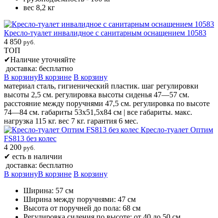
вес 8,2 кг
Кресло-туалет инвалидное с санитарным оснащением 10583
4 850
руб.
ТОП
✔
Наличие уточняйте
доставка: бесплатно
В корзину
В корзине
В корзину
материал сталь, гигиенический пластик. шаг регулировки
высоты 2,5 см. регулировка высоты сиденья 47—57 см.
расстояние между поручнями 47,5 см. регулировка по высоте
74—84 см. габариты 53х51,5х84 см | все габариты. макс.
нагрузка 115 кг. вес 7 кг. гарантия 6 мес.
Кресло-туалет Оптим
FS813 без колес
4 200
руб.
✔
есть в наличии
доставка: бесплатно
В корзину
В корзине
В корзину
Ширина: 57 см
Ширина между поручнями: 47 см
Высота от поручней до пола: 68 см
Регулировка сидения по высоте: от 40 до 50 см