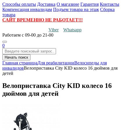
Способы оплаты
Доставка
О магазине
Гарантия
Контакты
Компенсация инвалидам
Подъем товара на этаж
Сборка
товара
САЙТ ВРЕМЕННО НЕ РАБОТАЕТ!!!
Viber
Whatsapp
Работаем
с 09-00 до 21-00
0
Начать поиск
Главная страница
Для реабилитации
Велосипеды для
инвалидов
Велоприставка City KID колесо 16 дюймов для
детей
Велоприставка City KID колесо 16
дюймов для детей