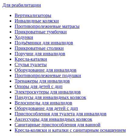
Для реабилитации
Вертикализаторы
Инвалидные коляски
Противопролежневые матрасы
Прикроватные тумбочки
Ходунки
Подъёмники для инвалидов
Прикроватные столики
Поручни для инвалидов
Кресла-каталки
Стулья туалеты
Оборудование для инвалидов
Противопролежневые подушки
Тренажеры для инвалидов
Опоры для детей с дцп
Электроскутеры для инвалидов
Пандусы для инвалидных колясок
Велосипеды для инвалидов
Оборудование для детей с дцп
Приспособления для туалета для инвалидов
Аксессуары для инвалидных колясок
Санитарные приспособления для ванной
Кресла-коляски и каталки с санитарным оснащением