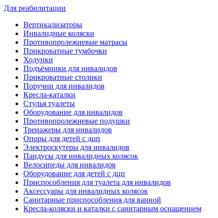
Для реабилитации
Вертикализаторы
Инвалидные коляски
Противопролежневые матрасы
Прикроватные тумбочки
Ходунки
Подъёмники для инвалидов
Прикроватные столики
Поручни для инвалидов
Кресла-каталки
Стулья туалеты
Оборудование для инвалидов
Противопролежневые подушки
Тренажеры для инвалидов
Опоры для детей с дцп
Электроскутеры для инвалидов
Пандусы для инвалидных колясок
Велосипеды для инвалидов
Оборудование для детей с дцп
Приспособления для туалета для инвалидов
Аксессуары для инвалидных колясок
Санитарные приспособления для ванной
Кресла-коляски и каталки с санитарным оснащением