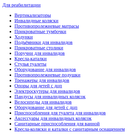
Для реабилитации
Вертикализаторы
Инвалидные коляски
Противопролежневые матрасы
Прикроватные тумбочки
Ходунки
Подъёмники для инвалидов
Прикроватные столики
Поручни для инвалидов
Кресла-каталки
Стулья туалеты
Оборудование для инвалидов
Противопролежневые подушки
Тренажеры для инвалидов
Опоры для детей с дцп
Электроскутеры для инвалидов
Пандусы для инвалидных колясок
Велосипеды для инвалидов
Оборудование для детей с дцп
Приспособления для туалета для инвалидов
Аксессуары для инвалидных колясок
Санитарные приспособления для ванной
Кресла-коляски и каталки с санитарным оснащением