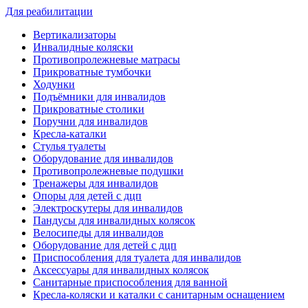
Для реабилитации
Вертикализаторы
Инвалидные коляски
Противопролежневые матрасы
Прикроватные тумбочки
Ходунки
Подъёмники для инвалидов
Прикроватные столики
Поручни для инвалидов
Кресла-каталки
Стулья туалеты
Оборудование для инвалидов
Противопролежневые подушки
Тренажеры для инвалидов
Опоры для детей с дцп
Электроскутеры для инвалидов
Пандусы для инвалидных колясок
Велосипеды для инвалидов
Оборудование для детей с дцп
Приспособления для туалета для инвалидов
Аксессуары для инвалидных колясок
Санитарные приспособления для ванной
Кресла-коляски и каталки с санитарным оснащением