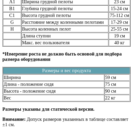
A1
Ширина грудной пелоты
23 см
B1
Глубина грудной пелоты
15-24 см
C1
Высота грудной пелоты
75-112 см
G
Расстояние между коленными пелотами
17-29 см
H
Высота коленных пелот
25-55 см
Длина ступни
19 см
Макс. вес пользователя
40 кг
*Измерение роста не должно быть основой для подбора
размера оборудования
Размеры и вес продукта
Ширина
59 см
Длина - положение сидя
75 см
Высота - положение сидя
90 см
Вес
22 кг
Размеры указаны для статической версии.
Внимание:
Допуск размеров указанных в таблице составляет
±1 см.