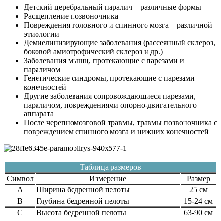
Детский церебральный паралич – различные формы
Расщепление позвоночника
Повреждения головного и спинного мозга – различной
этиологии
Демиелинизирующие заболевания (рассеянный склероз,
боковой амиотрофический склероз и др.)
Заболевания мышц, протекающие с парезами и
параличом
Генетические синдромы, протекающие с парезами
конечностей
Другие заболевания сопровождающиеся парезами,
параличом, повреждениями опорно-двигательного
аппарата
После черепномозговой травмы, травмы позвоночника с
повреждением спинного мозга и нижних конечностей
Таблица размеров
Символ
Измерение
Размер
A
Ширина бедренной пелоты
25 см
B
Глубина бедренной пелоты
15-24 см
C
Высота бедренной пелоты
63-90 см