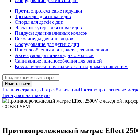
Оборудование для инвалидов
Противопролежневые подушки
Тренажеры для инвалидов
Опоры для детей с дцп
Электроскутеры для инвалидов
Пандусы для инвалидных колясок
Велосипеды для инвалидов
Оборудование для детей с дцп
Приспособления для туалета для инвалидов
Аксессуары для инвалидных колясок
Санитарные приспособления для ванной
Кресла-коляски и каталки с санитарным оснащением
Начать поиск
Главная страница
Для реабилитации
Противопролежневые матр
Вернуться на главную
СОВЕТУЕМ
Противопролежневый матрас Effect 250