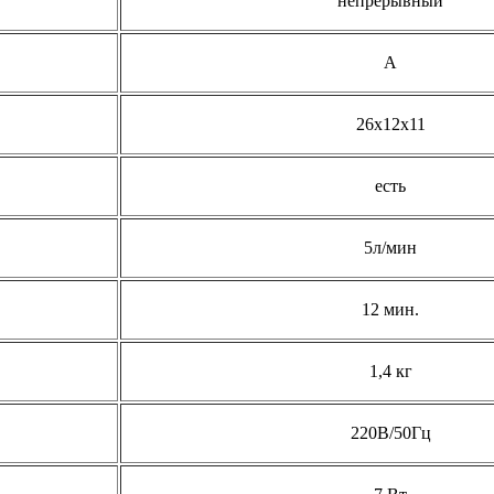
непрерывный
А
26х12х11
есть
5л/мин
12 мин.
1,4 кг
220В/50Гц