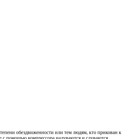
епени обездвиженности или тем людям, кто прикован к
ые с помощью компрессора надуваются и сдуваются