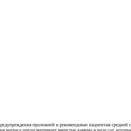
едупреждения пролежней и рекомендован пациентам средней ст
я матраса предусматривает ячеистые камеры в виде сот, котор