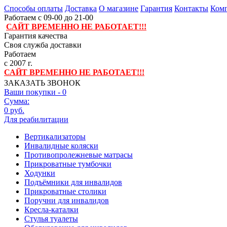
Способы оплаты
Доставка
О магазине
Гарантия
Контакты
Комп
Работаем с 09-00 до 21-00
САЙТ ВРЕМЕННО НЕ РАБОТАЕТ!!!
Гарантия качества
Своя служба доставки
Работаем
с 2007 г.
САЙТ ВРЕМЕННО НЕ РАБОТАЕТ!!!
ЗАКАЗАТЬ ЗВОНОК
Ваши покупки -
0
Сумма:
0 руб.
Для реабилитации
Вертикализаторы
Инвалидные коляски
Противопролежневые матрасы
Прикроватные тумбочки
Ходунки
Подъёмники для инвалидов
Прикроватные столики
Поручни для инвалидов
Кресла-каталки
Стулья туалеты