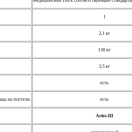
Медицинский ПВХ соответствующий стандарт
I
2,1 кг
130 кг
3,5 кг
есть
аца на постели.
есть
Aries-III