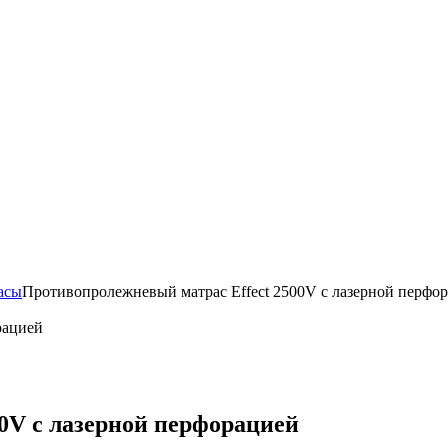
асы
Противопролежневый матрас Effect 2500V с лазерной перфо
0V с лазерной перфорацией