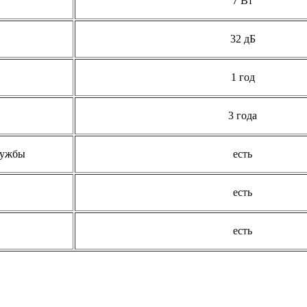
7 Вт
32 дБ
1 год
3 года
лужбы
есть
есть
есть