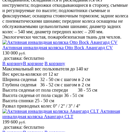
инструмента; подножки откидывающиеся в сторону, съемные
и регулируемые по высоте; подлокотники съемные и
фиксируемые; оснащена стояночным тормозом; задние колеса
с пневматическими шинами; передние колеса оснащены не
обслуживаемыми цельнолитыми шинами; диаметр задних
колес – 540 мм; диаметр передних колес – 200 мм.
Экологически чистая, пожаробезопасная ткань для чехлов.
Активная инвалидная коляска Otto Bock Авангард CV
130 000
руб.
доставка: бесплатно
В корзину
В корзине
В корзину
Максимальный вес пользователя до 140 кг
Вес кресла-коляски от 12 кг
Ширина сиденья
32 - 50 см с шагом в 2 см
Глубина сиденья
36 - 52 см с шагом в 2 см
Высота сиденья от пола спереди
38 - 55 см
Высота сиденья от пола сзади 36 - 51 см
Высота спинки 25 - 50 см
Развал приводных колес 0° / 2° / 3° / 4°
Активная
инвалидная коляска Авангард CLT
199 600
руб.
доставка: бесплатно