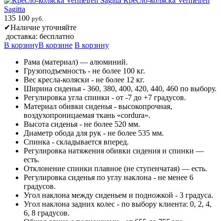
Кресло-коляска Vermeiren
Sagitta
135 100
руб.
✔
Наличие уточняйте
доставка: бесплатно
В корзину
В корзине
В корзину
Рама (материал) — алюминий.
Грузоподъемность - не более 100 кг.
Вес кресла-коляски - не более 12 кг.
Ширина сиденья - 360, 380, 400, 420, 440, 460 по выбору.
Регулировка угла спинки - от -7 до +7 градусов.
Материал обивки сиденья - высокопрочная,
воздухопроницаемая ткань «cordura».
Высота сиденья - не более 520 мм.
Диаметр обода для рук - не более 535 мм.
Спинка - складывается вперед.
Регулировка натяжения обивки сидения и спинки —
есть.
Отклонение спинки плавное (не ступенчатая) — есть.
Регулировка сиденья по углу наклона - не менее 6
градусов.
Угол наклона между сиденьем и подножкой - 3 градуса.
Угол наклона задних колес - по выбору клиента: 0, 2, 4,
6, 8 градусов.