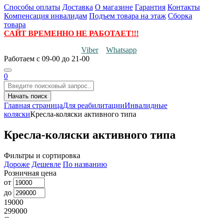
Способы оплаты
Доставка
О магазине
Гарантия
Контакты
Компенсация инвалидам
Подъем товара на этаж
Сборка
товара
САЙТ ВРЕМЕННО НЕ РАБОТАЕТ!!!
Viber
Whatsapp
Работаем
с 09-00 до 21-00
0
Начать поиск
Главная страница
Для реабилитации
Инвалидные
коляски
Кресла-коляски активного типа
Кресла-коляски активного типа
Фильтры и сортировка
Дороже
Дешевле
По названию
Розничная цена
от
до
19000
299000