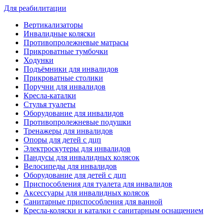
Для реабилитации
Вертикализаторы
Инвалидные коляски
Противопролежневые матрасы
Прикроватные тумбочки
Ходунки
Подъёмники для инвалидов
Прикроватные столики
Поручни для инвалидов
Кресла-каталки
Стулья туалеты
Оборудование для инвалидов
Противопролежневые подушки
Тренажеры для инвалидов
Опоры для детей с дцп
Электроскутеры для инвалидов
Пандусы для инвалидных колясок
Велосипеды для инвалидов
Оборудование для детей с дцп
Приспособления для туалета для инвалидов
Аксессуары для инвалидных колясок
Санитарные приспособления для ванной
Кресла-коляски и каталки с санитарным оснащением