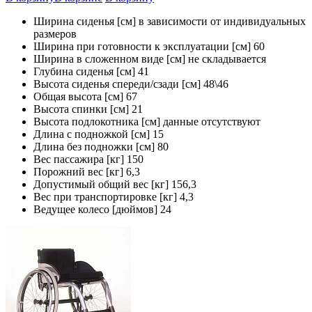
Ширина сиденья [см] в зависимости от индивидуальных
размеров
Ширина при готовности к эксплуатации [см] 60
Ширина в сложенном виде [см] не складывается
Глубина сиденья [см] 41
Высота сиденья спереди/сзади [см] 48\46
Общая высота [см] 67
Высота спинки [см] 21
Высота подлокотника [см] данные отсутствуют
Длина с подножкой [см] 15
Длина без подножки [см] 80
Вес пассажира [кг] 150
Порожний вес [кг] 6,3
Допустимый общий вес [кг] 156,3
Вес при транспортировке [кг] 4,3
Ведущее колесо [дюймов] 24