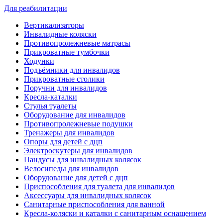
Для реабилитации
Вертикализаторы
Инвалидные коляски
Противопролежневые матрасы
Прикроватные тумбочки
Ходунки
Подъёмники для инвалидов
Прикроватные столики
Поручни для инвалидов
Кресла-каталки
Стулья туалеты
Оборудование для инвалидов
Противопролежневые подушки
Тренажеры для инвалидов
Опоры для детей с дцп
Электроскутеры для инвалидов
Пандусы для инвалидных колясок
Велосипеды для инвалидов
Оборудование для детей с дцп
Приспособления для туалета для инвалидов
Аксессуары для инвалидных колясок
Санитарные приспособления для ванной
Кресла-коляски и каталки с санитарным оснащением