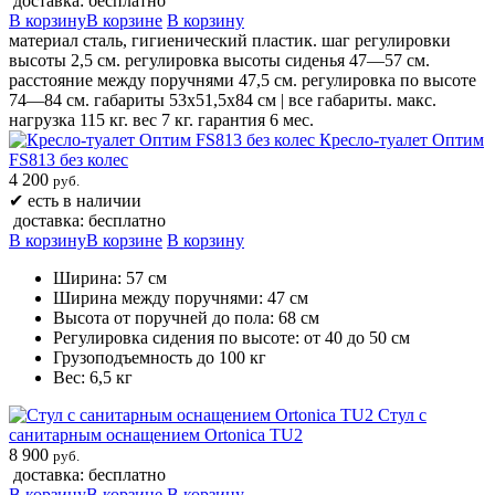
доставка: бесплатно
В корзину
В корзине
В корзину
материал сталь, гигиенический пластик. шаг регулировки
высоты 2,5 см. регулировка высоты сиденья 47—57 см.
расстояние между поручнями 47,5 см. регулировка по высоте
74—84 см. габариты 53х51,5х84 см | все габариты. макс.
нагрузка 115 кг. вес 7 кг. гарантия 6 мес.
Кресло-туалет Оптим
FS813 без колес
4 200
руб.
✔
есть в наличии
доставка: бесплатно
В корзину
В корзине
В корзину
Ширина: 57 см
Ширина между поручнями: 47 см
Высота от поручней до пола: 68 см
Регулировка сидения по высоте: от 40 до 50 см
Грузоподъемность до 100 кг
Вес: 6,5 кг
Стул с
санитарным оснащением Ortonica TU2
8 900
руб.
доставка: бесплатно
В корзину
В корзине
В корзину