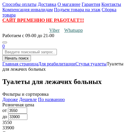
Способы оплаты
Доставка
О магазине
Гарантия
Контакты
Компенсация инвалидам
Подъем товара на этаж
Сборка
товара
САЙТ ВРЕМЕННО НЕ РАБОТАЕТ!!!
Viber
Whatsapp
Работаем
с 09-00 до 21-00
0
Начать поиск
Главная страница
Для реабилитации
Стулья туалеты
Туалеты
для лежачих больных
Туалеты для лежачих больных
Фильтры и сортировка
Дороже
Дешевле
По названию
Розничная цена
от
до
3550
33900