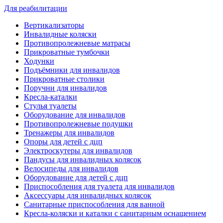
Для реабилитации
Вертикализаторы
Инвалидные коляски
Противопролежневые матрасы
Прикроватные тумбочки
Ходунки
Подъёмники для инвалидов
Прикроватные столики
Поручни для инвалидов
Кресла-каталки
Стулья туалеты
Оборудование для инвалидов
Противопролежневые подушки
Тренажеры для инвалидов
Опоры для детей с дцп
Электроскутеры для инвалидов
Пандусы для инвалидных колясок
Велосипеды для инвалидов
Оборудование для детей с дцп
Приспособления для туалета для инвалидов
Аксессуары для инвалидных колясок
Санитарные приспособления для ванной
Кресла-коляски и каталки с санитарным оснащением